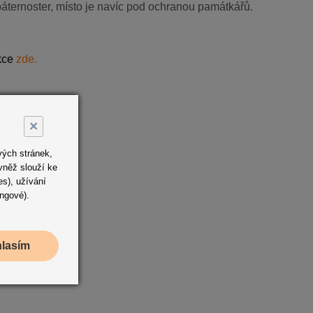
ternoster, místo je navíc pod ochranou památkářů.
akce
zde.
×
vých stránek,
vněž slouží ke
s), užívání
ingové).
hlasím