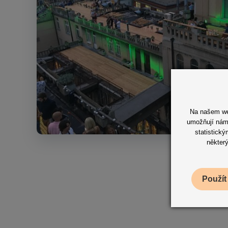
Na našem web
umožňují nám 
statistick
některý