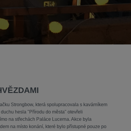
HVĚZDAMI
načku Strongbow, která spolupracovala s kavárníkem
duchu hesla "Přírodu do města" otevřeli
římo na střechách Paláce Lucerna. Akce byla
dem na místo konání, které bylo přístupné pouze po