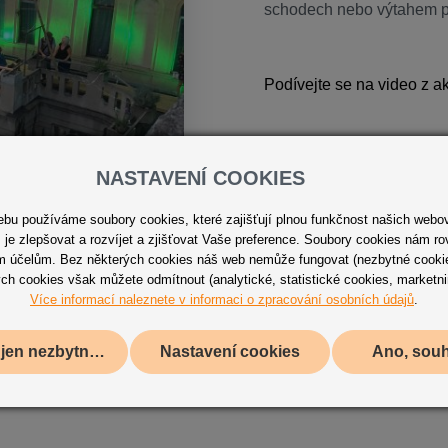
schodech nebo výtahem pá
Podívejte se na video z 
NASTAVENÍ COOKIES
u používáme soubory cookies, které zajišťují plnou funkčnost našich webo
je zlepšovat a rozvíjet a zjišťovat Vaše preference. Soubory cookies nám ro
ým účelům. Bez některých cookies náš web nemůže fungovat (nezbytné cookie
ch cookies však můžete odmítnout (analytické, statistické cookies, marketn
Více informací naleznete v informaci o zpracování osobních údajů
.
Použít jen nezbytné cookies
Nastavení cookies
Ano, sou