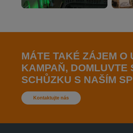
MÁTE TAKÉ ZÁJEM O
KAMPAŇ, DOMLUVTE 
SCHŮZKU S NAŠÍM SP
Kontaktujte nás