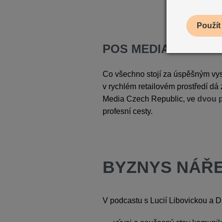
POS MEDIA HOSTE
Co všechno stojí za úspěšným vy
v rychlém retailovém prostředí dá
Media Czech Republic, ve
dvou 
profesní cesty.
BYZNYS NÁŘ
V podcastu s Lucií Libovickou a 