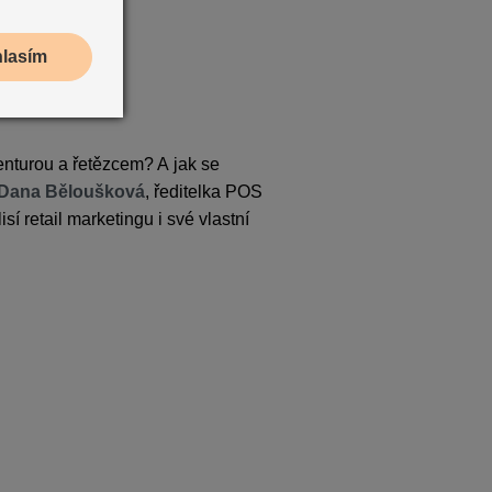
hlasím
nturou a řetězcem? A jak se
Dana Běloušková
, ředitelka POS
í retail marketingu i své vlastní