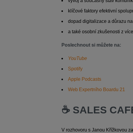
vývoj a současný stav komunik
klíčové faktory efektivní spolu
dopad digitalizace a důrazu na 
a také osobní zkušenosti z více
Poslechnout si můžete na:
YouTube
Spotify
Apple Podcasts
Web Expertního Boardu 21
☕
SALES CAF
V rozhovoru s Janou Křížkovou zazn