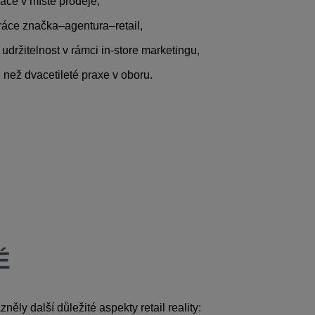
ace v místě prodeje,
práce značka–agentura–retail,
udržitelnost v rámci in-store marketingu,
 než dvacetileté praxe v oboru.
É
ěly další důležité aspekty retail reality: