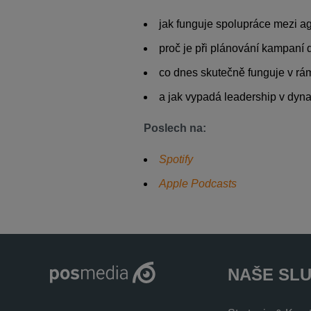
jak funguje spolupráce mezi ag
proč je při plánování kampaní d
co dnes skutečně funguje v rám
a jak vypadá leadership v dyna
Poslech na:
Spotify
Apple Podcasts
NAŠE SL