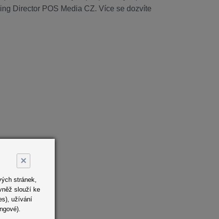
ng Director POS Media CZ. Více se dozvíte
×
vých stránek,
vněž slouží ke
s), užívání
ingové).