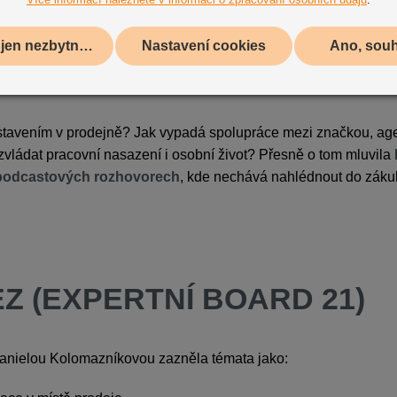
Použít jen nezbytné cookies
Nastavení cookies
Ano, sou
M DVOU PODCASTOVÝCH PLATFOREM
stavením v prodejně? Jak vypadá spolupráce mezi značkou, age
 zvládat pracovní nasazení i osobní život? Přesně o tom mluvila
podcastových rozhovorech
, kde nechává nahlédnout do zákulis
EZ
(EXPERTNÍ BOARD 21)
Danielou Kolomazníkovou zazněla témata jako: