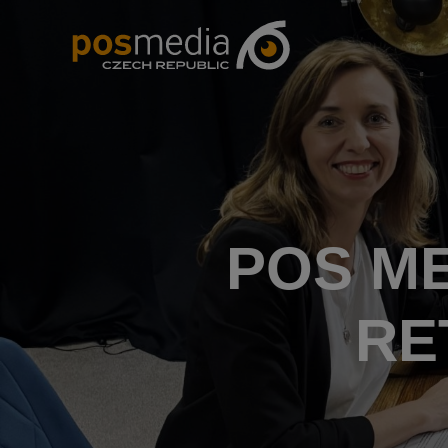
POS M
RE