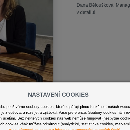
Dana Běloušková, Managi
v detailu!
NASTAVENÍ COOKIES
u používáme soubory cookies, které zajišťují plnou funkčnost našich webo
je zlepšovat a rozvíjet a zjišťovat Vaše preference. Soubory cookies nám ro
ým účelům. Bez některých cookies náš web nemůže fungovat (nezbytné cookie
ch cookies však můžete odmítnout (analytické, statistické cookies, marketn
Více informací naleznete v informaci o zpracování osobních údajů
.