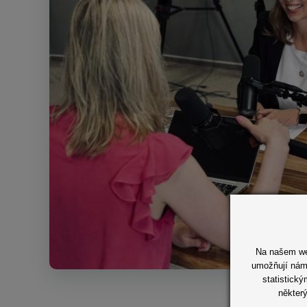
Na našem web
umožňují nám 
statistick
některý